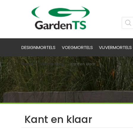
DESIGNMORTELS
VOEGMORTELS
VIJVERMORTELS
Home
Verharding
Kant en klaar
/
/
Kant en klaar