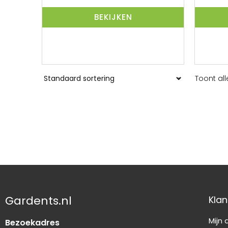
BEKIJKEN
Toont all
Gardents.nl
Klan
Mijn
Bezoekadres