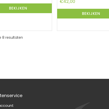
€
42,00
BEKIJKEN
BEKIJKEN
e 8 resultaten
tenservice
 account