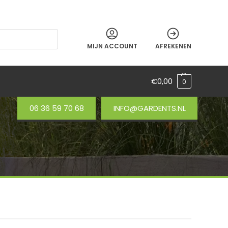
MIJN ACCOUNT
AFREKENEN
€
0,00
0
06 36 59 70 68
INFO@GARDENTS.NL